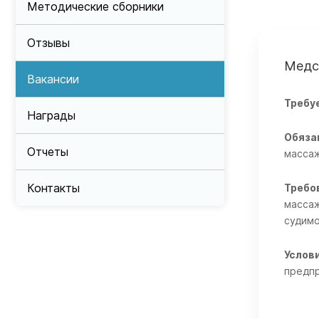
Методические сборники
Отзывы
Медс
Вакансии
Требу
Награды
Обяза
Отчеты
масс
Контакты
Требо
массаж
судимо
Услов
предпр