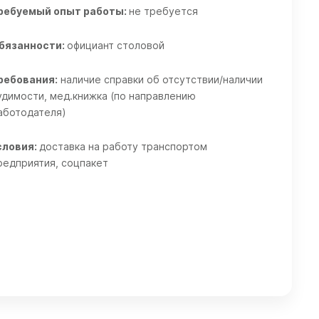
ребуемый опыт работы:
не требуется
бязанности:
официант столовой
ребования:
наличие справки об отсутствии/наличии
удимости, мед.книжка (по направлению
аботодателя)
словия:
доставка на работу транспортом
редприятия, соцпакет