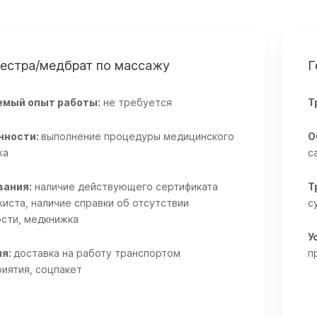
естра/медбрат по массажу
Г
емый опыт работы:
не требуется
Т
нности:
выполнение процедуры медицинского
О
ажа
с
вания:
наличие действующего сертификата
Т
иста, наличие справки об отсутствии
с
сти, медкнижка
У
ия:
доставка на работу транспортом
п
иятия, соцпакет