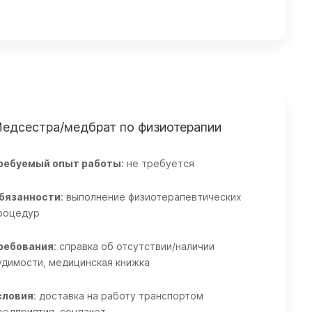
едсестра/медбрат по физиотерапии
ребуемый опыт работы
: не требуется
бязанности
:
выполнение физиотерапевтических
роцедур
ребования
:
справка об отсутствии/наличии
удимости,
медицинская книжка
словия
:
доставка на работу транспортом
редприятия,
соцпакет