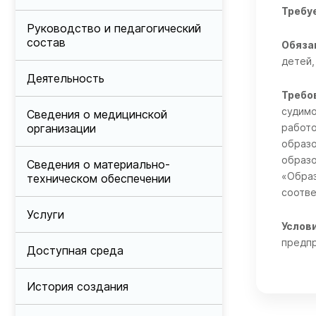
Требу
Руководство и педагогический
состав
Обяза
детей,
Деятельность
Требо
судимо
Сведения о медицинской
организации
работо
образо
образо
Сведения о материально-
«Образ
техническом обеспечении
соотв
Услуги
Услов
предпр
Доступная среда
История создания