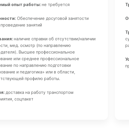
емый опыт работы:
не требуется
Т
нности:
Обеспечение досуговой занятости
О
 проведение занятий
Т
вания:
наличие справки об отсутствии/наличии
с
сти, мед. осмотр (по направлению
р
дателя). Высшее профессиональное
вание или среднее профессиональное
У
вание по направлению подготовки
п
ование и педагогика» или в области,
етствующей профилю работы.
ия:
доставка на работу транспортом
иятия, соцпакет