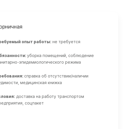
орничная
ребуемый опыт работы:
не требуется
бязанности:
уборка помещений, соблюдение
анитарно-эпидемиологического режима
ребования:
справка об отсутствии/наличии
удимости, медицинская книжка
словия:
доставка на работу транспортом
редприятия, соцпакет