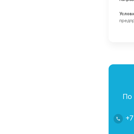
Услов
предпр
По
+7