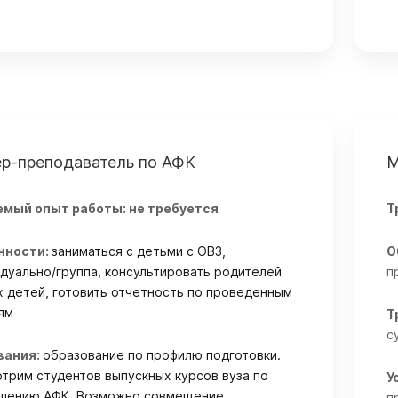
ер-преподаватель по АФК
М
емый опыт работы: не требуется
Т
нности:
заниматься с детьми с ОВЗ,
О
дуально/группа, консультировать родителей
п
 детей, готовить отчетность по проведенным
ям
Т
с
вания:
образование по профилю подготовки.
трим студентов выпускных курсов вуза по
У
влению АФК. Возможно совмещение.
п