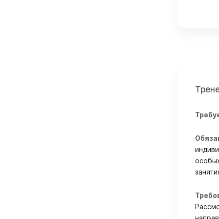
Трен
Требу
Обяза
индиви
особых
заняти
Требо
Рассмо
напра