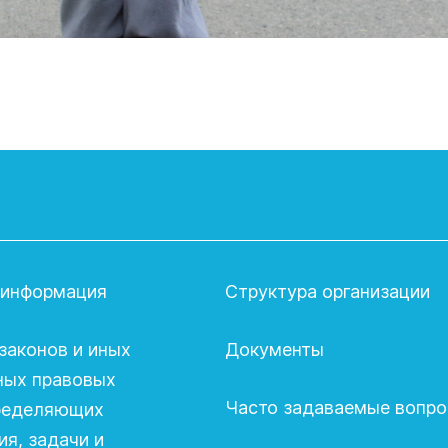
 информация
Структура организации
законов и иных
Документы
ных правовых
Часто задаваемые вопр
пределяющих
я, задачи и