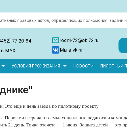
ативных правовых актов, определяющих полномочия, задачи и
rodnik72@obl72.ru
3452) 77 20 64
Мы в vk.ru
 в MAX
УСЛОВИЯ ПРОЖИВАНИЯ
НОВОСТИ
ПИЛОТНЫЙ П
однике"
й. Это еще и день заезда по пилотному проекту
ы. Первыми встречают семьи социальные педагоги и команда
ть 21 день. Точка отсчета — 1 июня. Защита детей — это пр