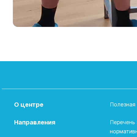
О центре
Полезная
Направления
Перечень 
норматив