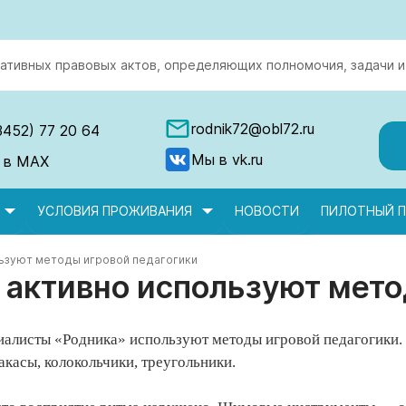
ативных правовых актов, определяющих полномочия, задачи и
rodnik72@obl72.ru
3452) 77 20 64
Мы в vk.ru
 в MAX
УСЛОВИЯ ПРОЖИВАНИЯ
НОВОСТИ
ПИЛОТНЫЙ П
льзуют методы игровой педагогики
активно используют мето
иалисты «Родника» используют методы игровой педагогики. Д
касы, колокольчики, треугольники.