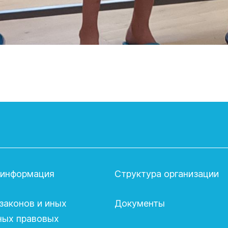
 информация
Структура организации
законов и иных
Документы
ных правовых