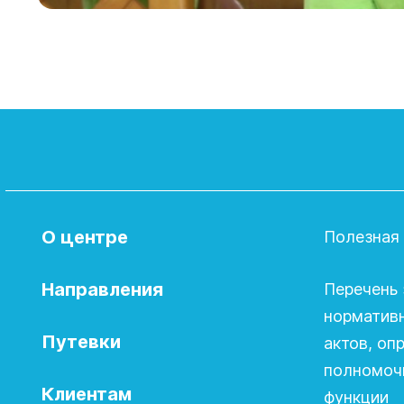
О центре
Полезная
Направления
Перечень 
норматив
Путевки
актов, о
полномочи
Клиентам
функции