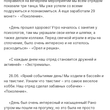
понравился на вечернем мероприятии мы всем отрядом
показали три танца. Мы уже успели со всеми
подружиться и познакомиться. А еще заработали 29
монет» - «Поколение».
«День прошел здорово! Утро началось с занятия у
психологов, там мы украшали свои кепки и шляпки, а
также делали коллажи. Перед свечкой играли в игры на
сплочение, было очень интересно и не хотелось
расходиться» - «Орел и решка».
«С каждым днем наш отряд становится дружней и
активней» - «Экстремалы».
28.06. «Яркий событиями день! Мы ходили в бассейн и
на твистинг. Узнали что твистинг – это самое веселое
хобби. Наш отряд сделал забавных собачек» -
«Поколение».
«День был очень интересный и насыщенный! Рано
утром мы пошли на прогулку, но это была не просто